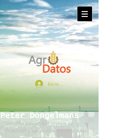
Iniciar sesión
Peter Dongelmans
Estudios indican que vinagre de 
MANZANA y ajo pueden reducir células 