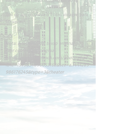
somáticas y mastitis como un 50%.
3ml de ajo en vulva o 1 litro vinagre para 
40 vacas
Nota: Adaptado del texto original
*Ver comentario original
https://www.facebook.com/photo.php?
fbid=1975854096053162&set=a.1441289
986176245&type=3&theater