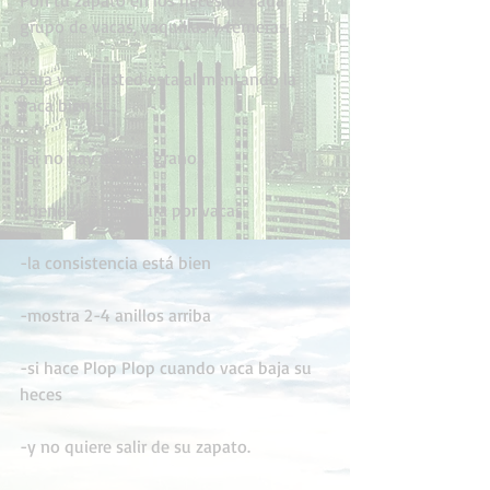
Pon tu zapato en los heces de cada 
grupo de vacas, vaquillas y terneras
para ver si usted esta alimentando la 
vaca bien si...
-si no hay demás granos 
-tiene 4-6cm altura por vacas
-la consistencia está bien
-mostra 2-4 anillos arriba
-si hace Plop Plop cuando vaca baja su 
heces
-y no quiere salir de su zapato.