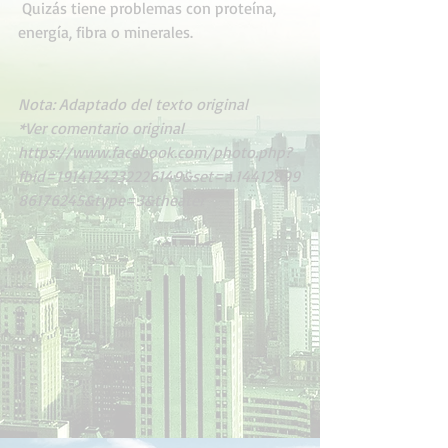
 Quizás tiene problemas con proteína, 
energía, fibra o minerales.
Nota: Adaptado del texto original
*Ver comentario original
https://www.facebook.com/photo.php?
fbid=1914124232226149&set=a.14412899
86176245&type=3&theater