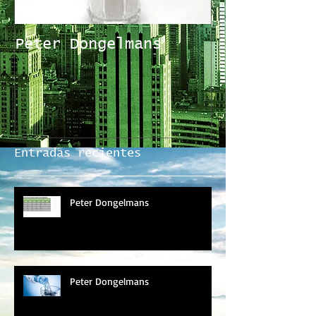
Peter Dongelmans
Peter Donge
Entradas recientes
Peter Dongelmans
Peter Dongelmans