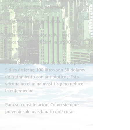
Existen vacunas por menos de 35bs para 
vaca que son disponible para:
Enfermedades de garapatas.
Enfermedades reproductiva. Una vaca 
descarte de infertilidad paga 200 
vacunas.
Mastitis. Con una vaca de 20 litros pierde 
5 días de leche, 100 litros son 50 dolares 
de tratamiento con antibioticos. Esta 
vacuna no elimina mastitis pero reduce 
la enfermedad.
Para su consideración. Como siempre, 
prevenir sale mas barato que curar.