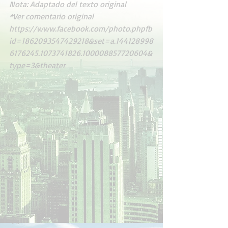
Nota: Adaptado del texto original
*Ver comentario original
https://www.facebook.com/photo.phpfb
id=1862093547429218&set=a.144128998
6176245.1073741826.100008857720604&
type=3&theater